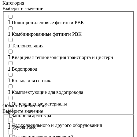
Категория
Выберите значение
Полипропиленовые фитинги РВК
Комбинированные фитинги РВК
Теплоизоляция
Кварцевая теплоизоляция транспорта и цистерн
Водопровод
Кольца для септика
Комплектующие для водопровода
Огнезащитные материалы
Область применения
Выберите значение
Запорная арматура
Для холодильного и другого оборудования
Трубы РВК
Для технических помещений