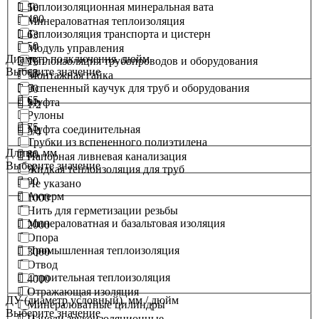
Теплоизоляционная минеральная вата
50
400
Минераловатная теплоизоляция
Теплоизоляция транспорта и цистерн
63
50
Модуль управления
Диаметр подключения. дюйм
Теплоизоляция трубопроводов и оборудования
75
Выберите значение
63
Монтажная гайка
Вспененный каучук для труб и оборудования
90
65
Муфта
1/2
Рулоны
75
Муфта соединительная
3/4
Трубки из вспененного полиэтилена
Длина. мм
80
Напорная ливневая канализация
Выберите значение
Жидкая теплоизоляция для труб
90
Не указано
Актерм
1000
Нить для герметизации резьбы
Минераловатная и базальтовая изоляция
2000
Опора
Промышленная теплоизоляция
3000
Отвод
Строительная теплоизоляция
4000
Отражающая изоляция
ДУ (диаметр условный). мм / дюйм
Минераловатные цилиндры
Выберите значение
Панели звукоизоляционные