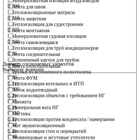
Минераловатная изоляция воздуховодов
100
Лента для швов
Теплоизоляционные матрасы
110
Лента защитная
Теплоизоляция для судостроения
125
Лента монтажная
Минераловатная судовая изоляция
140
Лента самоклеящаяся
Теплоизоляция для труб кондиционеров
16
Лента соединительная
Вспененный каучук для трубок
Диаметр соединяемых элементов
160
Лента уплотнительная
Выберите значение
Трубки из вспененного полиэтилена
20
Лента ФУМ
Теплоизоляция котельных и ИТП
110
200
Лоток водоотводный
Теплоизоляция объектов с требованием НГ
20
25
Манжета
Минеральная вата НГ
25
250
Мастика
Теплоизоляция против конденсата / намерзания
32
32
Мат звукоизоляционный
Теплоизоляция стен и перекрытий
40
40
Межвенцовые и жгутовые утеплители