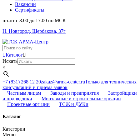
Вакансии
Сертификаты
пн-пт c 8:00 до 17:00 по МСК
Н. Новгород, Щербакова, 37г
Поиск
...
Каталог
Искать
×
+7 (831) 268 12 20
zakaz@arma-center.ru
Только для технических
консультаций и приема заявок
Частным лицам
Заводы и предприятия
Застройщики
и подрядчики
Монтажные и строительные орг-ции
Проектные орг-ции
ТСЖ и ДУКи
Каталог
Категории
Меню