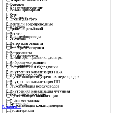
Бочонок
Для теплоизоляции
Резьба приварная
Бурт
Для тротуара
Сгоны для труб
Вентили водопроводные
Для труб
Тройник резьбовой
Вентиль
Для трубопровода
Угольник
Ветро-влагозащита
Для фасада
Фланцы и заглушки
Ветрозащита
Для фундамента
Элеваторы, грязевик, фильтры
Виброшумоизоляция
Для холодной воды
Застройщики и подрядчики
Внутренняя канализация ПВХ
Для частного дома
Звукоизоляция внутренних перегородок
Внутренняя канализация ПП
Дорожная
Звукоизоляция воздуховодов
Внутренняя канализация чугунная
Кондиционирование
Звукоизоляция канализации
Гайка монтажная
Котельные
Звукоизоляция кондиционеров
В наличии
Геоматериалы