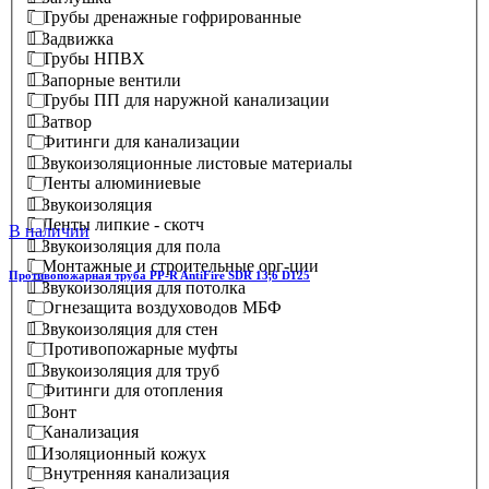
Трубы дренажные гофрированные
Задвижка
Трубы НПВХ
Запорные вентили
Трубы ПП для наружной канализации
Затвор
Фитинги для канализации
Звукоизоляционные листовые материалы
Ленты алюминиевые
Звукоизоляция
Ленты липкие - скотч
В наличии
Звукоизоляция для пола
Монтажные и строительные орг-ции
Противопожарная труба PP-R AntiFire SDR 13,6 D125
Звукоизоляция для потолка
Огнезащита воздуховодов МБФ
Звукоизоляция для стен
Противопожарные муфты
Звукоизоляция для труб
Фитинги для отопления
Зонт
Канализация
Изоляционный кожух
Внутренняя канализация