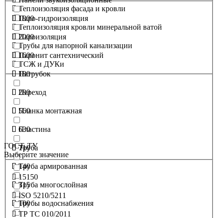
Теплоизоляция фасада и кровли
1800
Паро-гидроизоляция
Теплоизоляция кровли минеральной ватой
2000
Пароизоляция
Трубы для напорной канализации
1600
Паронит сантехнический
ТСЖ и ДУКи
180
Патрубок
280
Переход
560
Планка монтажная
630
Пластина
ГОСТ, ТУ
710
Труба
Выберите значение
140
Труба армированная
15150
315
Труба многослойная
ISO 5210/5211
100
Трубы водоснабжения
ТР ТС 010/2011