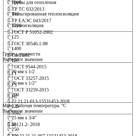
1000
Трубы для отопления
ТР ТС 032/2013
110
Фольгированная теплоизоляция
ТР ЕАЭС 043/2017
1200
Шумоизоляция
ГОСТ Р 51052-2002
125
ГОСТ 30546.1-98
1400
Группа горючести
СанПиН
Выберите значение
150
ГОСТ 9544-2015
20 мм х 1/2
Г1
ГОСТ 33257-2015
20 мм х 1/2"
Г3
ГОСТ 33259-2015
200
НГ
22.21.21-013-15531453-2018
Макс. рабочая температура. °C
225
Выберите значение
5542
25 мм x 3/4"
58121.2- 2018
40
250
ТУ 22.21.21-007-15531453-2018