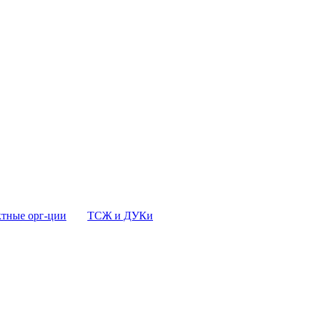
тные орг-ции
ТСЖ и ДУКи