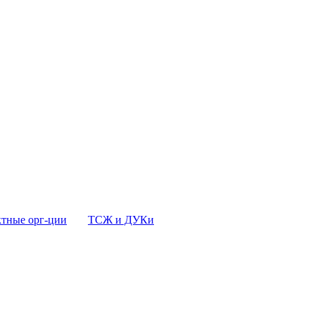
тные орг-ции
ТСЖ и ДУКи