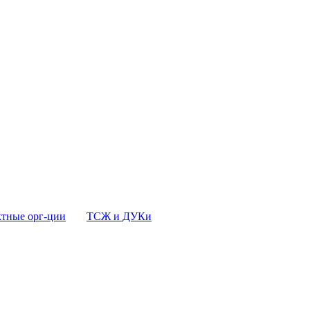
тные орг-ции
ТСЖ и ДУКи