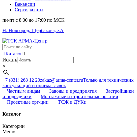
Вакансии
Сертификаты
пн-пт c 8:00 до 17:00 по МСК
Н. Новгород, Щербакова, 37г
Поиск
...
Каталог
Искать
×
+7 (831) 268 12 20
zakaz@arma-center.ru
Только для технических
консультаций и приема заявок
Частным лицам
Заводы и предприятия
Застройщики
и подрядчики
Монтажные и строительные орг-ции
Проектные орг-ции
ТСЖ и ДУКи
Каталог
Категории
Меню