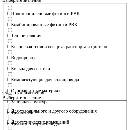
Выберите значение
Полипропиленовые фитинги РВК
Комбинированные фитинги РВК
Теплоизоляция
Кварцевая теплоизоляция транспорта и цистерн
Водопровод
Кольца для септика
Комплектующие для водопровода
Огнезащитные материалы
Область применения
Выберите значение
Запорная арматура
Для холодильного и другого оборудования
Трубы РВК
Для технических помещений
Трубы для горячей воды