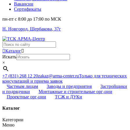
Вакансии
Сертификаты
пн-пт c 8:00 до 17:00 по МСК
Н. Новгород, Щербакова, 37г
Поиск
...
Каталог
Искать
×
+7 (831) 268 12 20
zakaz@arma-center.ru
Только для технических
консультаций и приема заявок
Частным лицам
Заводы и предприятия
Застройщики
и подрядчики
Монтажные и строительные орг-ции
Проектные орг-ции
ТСЖ и ДУКи
Каталог
Категории
Меню