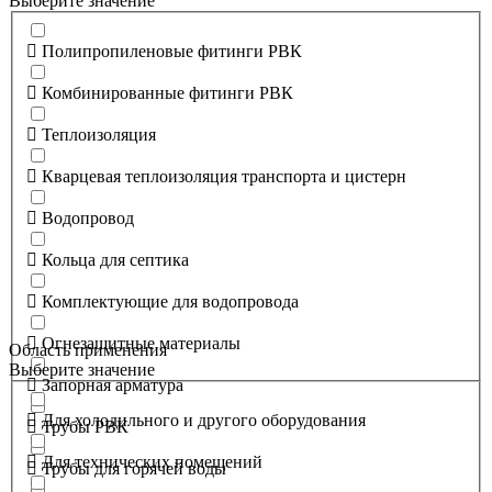
Выберите значение
Полипропиленовые фитинги РВК
Комбинированные фитинги РВК
Теплоизоляция
Кварцевая теплоизоляция транспорта и цистерн
Водопровод
Кольца для септика
Комплектующие для водопровода
Огнезащитные материалы
Область применения
Выберите значение
Запорная арматура
Для холодильного и другого оборудования
Трубы РВК
Для технических помещений
Трубы для горячей воды