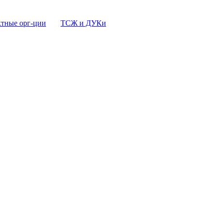
тные орг-ции
ТСЖ и ДУКи