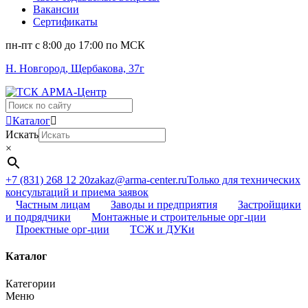
Вакансии
Сертификаты
пн-пт c 8:00 до 17:00 по МСК
Н. Новгород, Щербакова, 37г
Поиск
...
Каталог
Искать
×
+7 (831) 268 12 20
zakaz@arma-center.ru
Только для технических
консультаций и приема заявок
Частным лицам
Заводы и предприятия
Застройщики
и подрядчики
Монтажные и строительные орг-ции
Проектные орг-ции
ТСЖ и ДУКи
Каталог
Категории
Меню