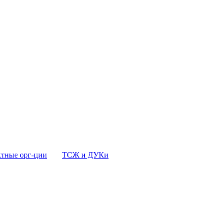
тные орг-ции
ТСЖ и ДУКи