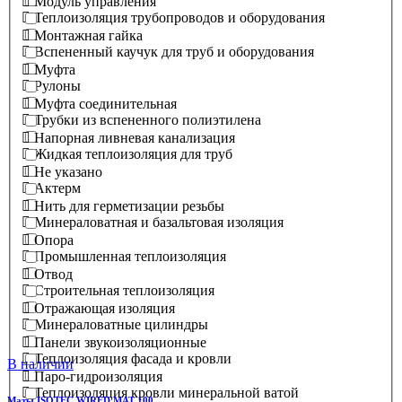
Модуль управления
Теплоизоляция трубопроводов и оборудования
Монтажная гайка
Вспененный каучук для труб и оборудования
Муфта
Рулоны
Муфта соединительная
Трубки из вспененного полиэтилена
Напорная ливневая канализация
Жидкая теплоизоляция для труб
Не указано
Актерм
Нить для герметизации резьбы
Минераловатная и базальтовая изоляция
Опора
Промышленная теплоизоляция
Отвод
Строительная теплоизоляция
Отражающая изоляция
Минераловатные цилиндры
Панели звукоизоляционные
Теплоизоляция фасада и кровли
В наличии
Паро-гидроизоляция
Теплоизоляция кровли минеральной ватой
Маты ISOTEC WIRED MAT 100