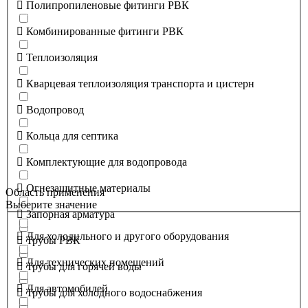
Полипропиленовые фитинги РВК
Комбинированные фитинги РВК
Теплоизоляция
Кварцевая теплоизоляция транспорта и цистерн
Водопровод
Кольца для септика
Комплектующие для водопровода
Огнезащитные материалы
Область применения
Выберите значение
Запорная арматура
Для холодильного и другого оборудования
Трубы РВК
Для технических помещений
Трубы для горячей воды
Для автомобилей
Трубы для холодного водоснабжения