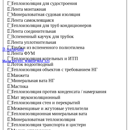
Теплоизоляция для судостроения
Лента монтажная
Минераловатная судовая изоляция
Лента самоклеящаяся
Теплоизоляция для труб кондиционеров
Лента соединительная
Вспененный каучук для трубок
Лента уплотнительная
Трубки из вспененного полиэтилена
В наличии
Лента ФУМ
Теплоизоляция котельных и ИТП
Маты ISOTEC WIRED MAT 125
Лоток водоотводный
Теплоизоляция объектов с требованием НГ
Манжета
Минеральная вата НГ
Мастика
Теплоизоляция против конденсата / намерзания
Мат звукоизоляционный
Теплоизоляция стен и перекрытий
Межвенцовые и жгутовые утеплители
Теплоизоляционная минеральная вата
Минераловатная теплоизоляция
Теплоизоляция транспорта и цистерн