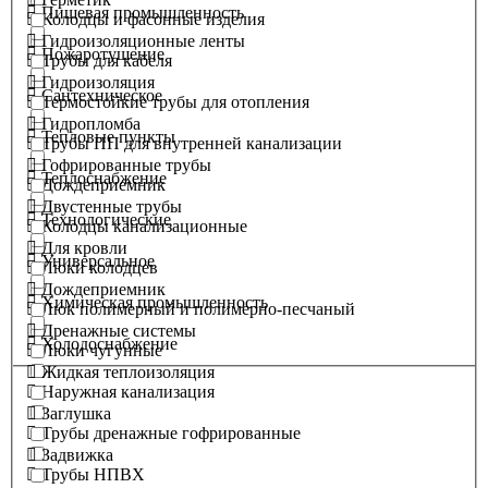
Пищевая промышленность
Колодцы и фасонные изделия
Гидроизоляционные ленты
Пожаротушение
Трубы для кабеля
Гидроизоляция
Сантехническое
Термостойкие трубы для отопления
Гидропломба
Тепловые пункты
Трубы ПП для внутренней канализации
Гофрированные трубы
Теплоснабжение
Дождеприемник
Двустенные трубы
Технологические
Колодцы канализационные
Для кровли
Универсальное
Люки колодцев
Дождеприемник
Химическая промышленность
Люк полимерный и полимерно-песчаный
Дренажные системы
Холодоснабжение
Люки чугунные
Жидкая теплоизоляция
Наружная канализация
Заглушка
Трубы дренажные гофрированные
Задвижка
Трубы НПВХ