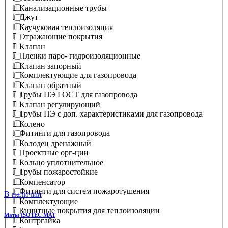
Канализационные трубы
Джут
Каучуковая теплоизоляция
Отражающие покрытия
Клапан
Пленки паро- гидроизоляционные
Клапан запорный
Комплектующие для газопровода
Клапан обратный
Трубы ПЭ ГОСТ для газопровода
Клапан регулирующий
Трубы ПЭ с доп. характеристиками для газопровода
Колено
Фитинги для газопровода
Колодец дренажный
Проектные орг-ции
Кольцо уплотнительное
Трубы пожаростойкие
Компенсатор
Фитинги для систем пожаротушения
В наличии
Комплектующие
Защитные покрытия для теплоизоляции
Маты ISOTEC MAT
Контргайка