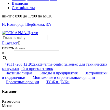
Вакансии
Сертификаты
пн-пт c 8:00 до 17:00 по МСК
Н. Новгород, Щербакова, 37г
Поиск
...
Каталог
Искать
×
+7 (831) 268 12 20
zakaz@arma-center.ru
Только для технических
консультаций и приема заявок
Частным лицам
Заводы и предприятия
Застройщики
и подрядчики
Монтажные и строительные орг-ции
Проектные орг-ции
ТСЖ и ДУКи
Каталог
Категории
Меню