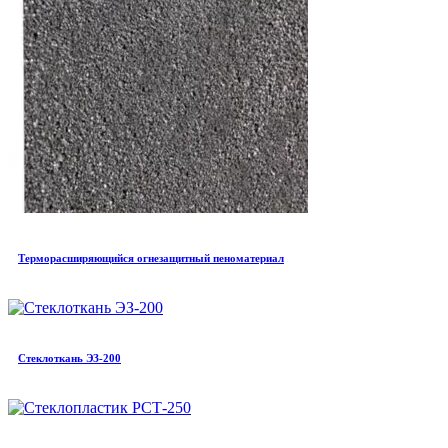
Терморасширяющийся огнезащитный пеноматериал
Стеклоткань ЭЗ-200