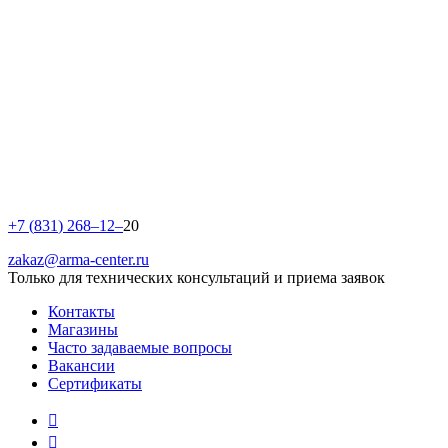
+
7
(
8
3
1
)
2
6
8
–
1
2
–
20
zakaz@arma-center.ru
Только для технических консультаций и приема заявок
Контакты
Магазины
Часто задаваемые вопросы
Вакансии
Сертификаты