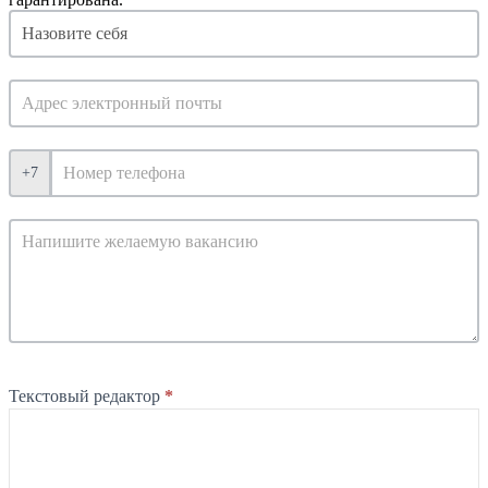
Отклик
на
ваканисю
менеджера
+7
Текстовый редактор
*