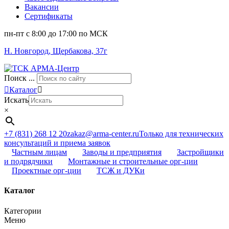
Вакансии
Сертификаты
пн-пт c 8:00 до 17:00 по МСК
Н. Новгород, Щербакова, 37г
Поиск ...
Каталог
Искать
×
+7 (831) 268 12 20
zakaz@arma-center.ru
Только для технических
консультаций и приема заявок
Частным лицам
Заводы и предприятия
Застройщики
и подрядчики
Монтажные и строительные орг-ции
Проектные орг-ции
ТСЖ и ДУКи
Каталог
Категории
Меню