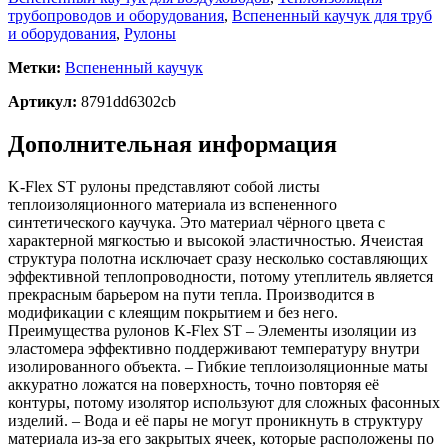
трубопроводов и оборудования
,
Вспененный каучук для труб
и оборудования
,
Рулоны
Метки:
Вспененный каучук
Артикул:
8791dd6302cb
Дополнительная информация
K-Flex ST рулоны представляют собой листы
теплоизоляционного материала из вспененного
синтетического каучука. Это материал чёрного цвета с
характерной мягкостью и высокой эластичностью. Ячеистая
структура полотна исключает сразу несколько составляющих
эффективной теплопроводности, потому утеплитель является
прекрасным барьером на пути тепла. Производится в
модификации с клеящим покрытием и без него.
Преимущества рулонов K-Flex ST – Элементы изоляции из
эластомера эффективно поддерживают температуру внутри
изолированного объекта. – Гибкие теплоизоляционные маты
аккуратно ложатся на поверхность, точно повторяя её
контуры, потому изолятор используют для сложных фасонных
изделий. – Вода и её пары не могут проникнуть в структуру
материала из-за его закрытых ячеек, которые расположены по