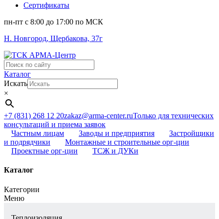
Сертификаты
пн-пт c 8:00 до 17:00 по МСК
Н. Новгород, Щербакова, 37г
Поиск
...
Каталог
Искать
×
+7 (831) 268 12 20
zakaz@arma-center.ru
Только для технических
консультаций и приема заявок
Частным лицам
Заводы и предприятия
Застройщики
и подрядчики
Монтажные и строительные орг-ции
Проектные орг-ции
ТСЖ и ДУКи
Каталог
Категории
Меню
Теплоизоляция