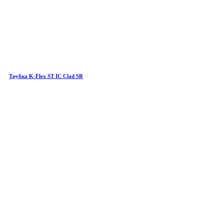
Трубка K-Flex ST IC Clad SR