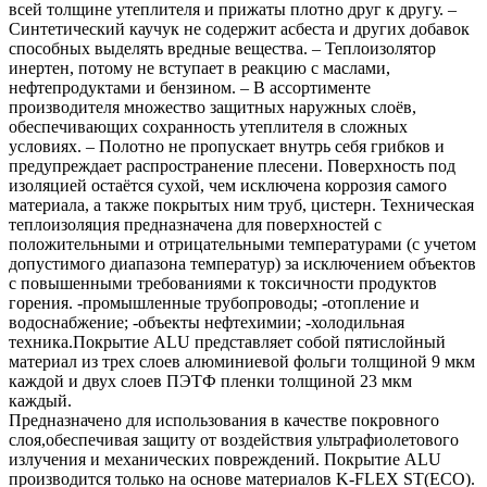
всей толщине утеплителя и прижаты плотно друг к другу. –
Синтетический каучук не содержит асбеста и других добавок
способных выделять вредные вещества. – Теплоизолятор
инертен, потому не вступает в реакцию с маслами,
нефтепродуктами и бензином. – В ассортименте
производителя множество защитных наружных слоёв,
обеспечивающих сохранность утеплителя в сложных
условиях. – Полотно не пропускает внутрь себя грибков и
предупреждает распространение плесени. Поверхность под
изоляцией остаётся сухой, чем исключена коррозия самого
материала, а также покрытых ним труб, цистерн. Техническая
теплоизоляция предназначена для поверхностей с
положительными и отрицательными температурами (с учетом
допустимого диапазона температур) за исключением объектов
с повышенными требованиями к токсичности продуктов
горения. -промышленные трубопроводы; -отопление и
водоснабжение; -объекты нефтехимии; -холодильная
техника.Покрытие ALU представляет собой пятислойный
материал из трех слоев алюминиевой фольги толщиной 9 мкм
каждой и двух слоев ПЭТФ пленки толщиной 23 мкм
каждый.
Предназначено для использования в качестве покровного
слоя,обеспечивая защиту от воздействия ультрафиолетового
излучения и механических повреждений. Покрытие ALU
производится только на основе материалов K-FLEX ST(ECO).