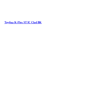
Трубка K-Flex ST IC Clad BK