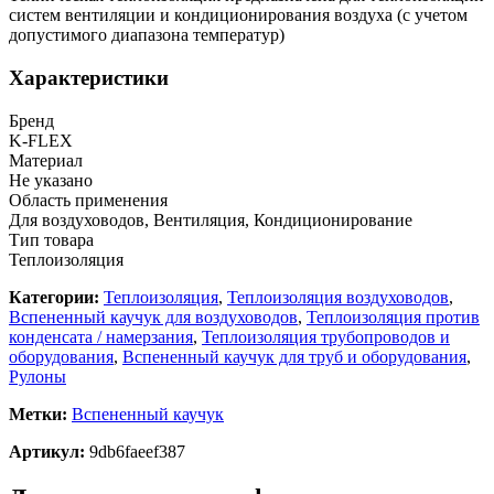
систем вентиляции и кондиционирования воздуха (с учетом
допустимого диапазона температур)
Характеристики
Бренд
K-FLEX
Материал
Не указано
Область применения
Для воздуховодов, Вентиляция, Кондиционирование
Тип товара
Теплоизоляция
Категории:
Теплоизоляция
,
Теплоизоляция воздуховодов
,
Вспененный каучук для воздуховодов
,
Теплоизоляция против
конденсата / намерзания
,
Теплоизоляция трубопроводов и
оборудования
,
Вспененный каучук для труб и оборудования
,
Рулоны
Метки:
Вспененный каучук
Артикул:
9db6faeef387