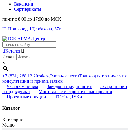
Вакансии
Сертификаты
пн-пт c 8:00 до 17:00 по МСК
Н. Новгород, Щербакова, 37г
Поиск
...
Каталог
Искать
×
+7 (831) 268 12 20
zakaz@arma-center.ru
Только для технических
консультаций и приема заявок
Частным лицам
Заводы и предприятия
Застройщики
и подрядчики
Монтажные и строительные орг-ции
Проектные орг-ции
ТСЖ и ДУКи
Каталог
Категории
Меню