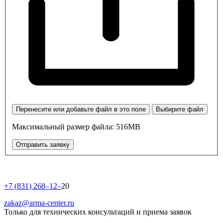
Перенесите или добавьте файл в это поле
Выбирите файл
Максимальный размер файла: 516MB
Отправить заявку
+
7
(
8
3
1
)
2
6
8
–
1
2
–
20
zakaz@arma-center.ru
Только для технических консультаций и приема заявок