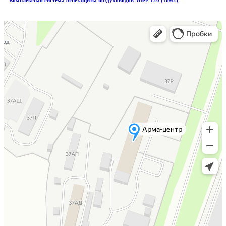
Комплексная система огнезащиты воздуховодов МБФ-120 (18м2)