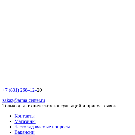
+
7
(
8
3
1
)
2
6
8
–
1
2
–
20
zakaz@arma-center.ru
Только для технических консультаций и приема заявок
Контакты
Магазины
Часто задаваемые вопросы
Вакансии