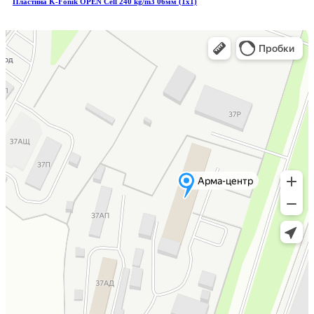
Пластина K-Fonik OPEN Cell 240 kg/m3 06мм (1х1)