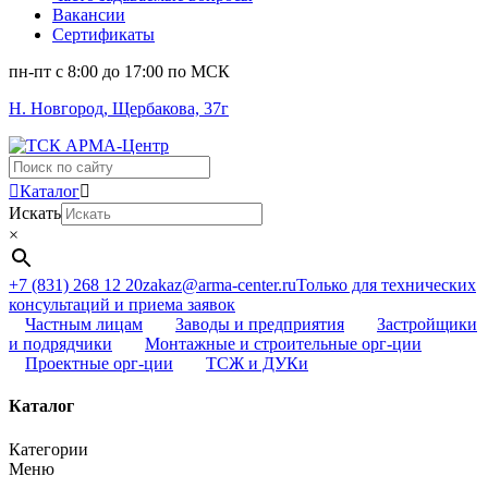
Вакансии
Сертификаты
пн-пт c 8:00 до 17:00 по МСК
Н. Новгород, Щербакова, 37г
Поиск
...
Каталог
Искать
×
+7 (831) 268 12 20
zakaz@arma-center.ru
Только для технических
консультаций и приема заявок
Частным лицам
Заводы и предприятия
Застройщики
и подрядчики
Монтажные и строительные орг-ции
Проектные орг-ции
ТСЖ и ДУКи
Каталог
Категории
Меню