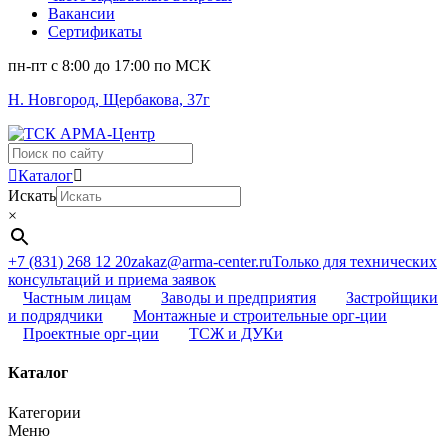
Вакансии
Сертификаты
пн-пт c 8:00 до 17:00 по МСК
Н. Новгород, Щербакова, 37г
Поиск
...
Каталог
Искать
×
+7 (831) 268 12 20
zakaz@arma-center.ru
Только для технических
консультаций и приема заявок
Частным лицам
Заводы и предприятия
Застройщики
и подрядчики
Монтажные и строительные орг-ции
Проектные орг-ции
ТСЖ и ДУКи
Каталог
Категории
Меню