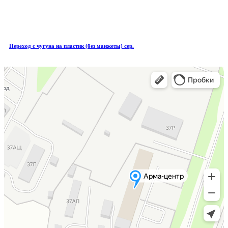
Переход с чугуна на пластик (без манжеты) сер.