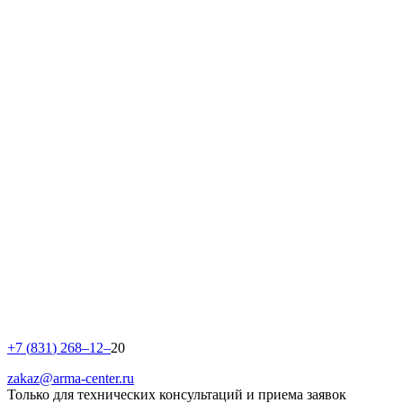
+
7
(
8
3
1
)
2
6
8
–
1
2
–
20
zakaz@arma-center.ru
Только для технических консультаций и приема заявок