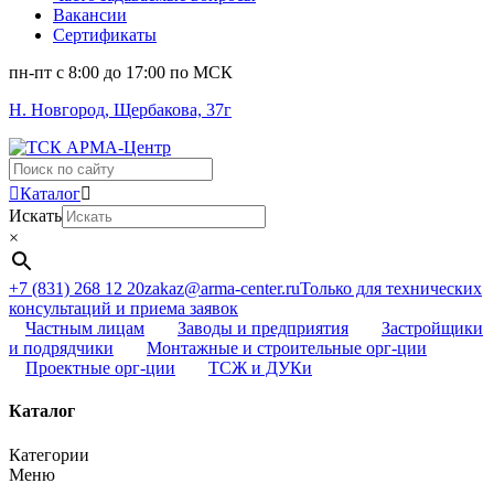
Вакансии
Сертификаты
пн-пт c 8:00 до 17:00 по МСК
Н. Новгород, Щербакова, 37г
Поиск
...
Каталог
Искать
×
+7 (831) 268 12 20
zakaz@arma-center.ru
Только для технических
консультаций и приема заявок
Частным лицам
Заводы и предприятия
Застройщики
и подрядчики
Монтажные и строительные орг-ции
Проектные орг-ции
ТСЖ и ДУКи
Каталог
Категории
Меню