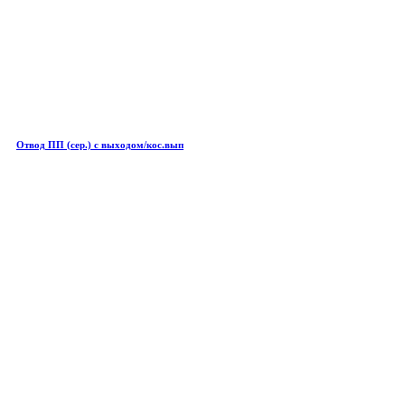
Отвод ПП (сер.) с выходом/кос.вып