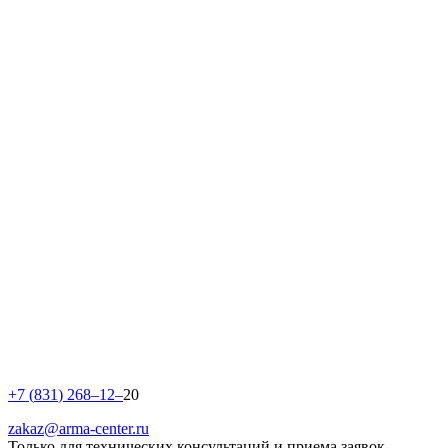
+
7
(
8
3
1
)
2
6
8
–
1
2
–
20
zakaz@arma-center.ru
Только для технических консультаций и приема заявок