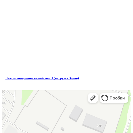
Люк полимернопесчаный тип Л (нагрузка 3тонн)