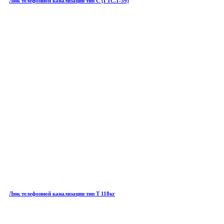
Люк телефонной канализации тип С (ГТС.1-59)
Люк телефонной канализации тип Т 118кг