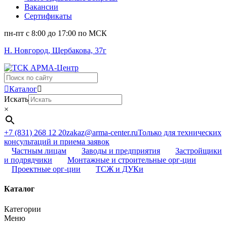
Вакансии
Сертификаты
пн-пт c 8:00 до 17:00 по МСК
Н. Новгород, Щербакова, 37г
Поиск
...
Каталог
Искать
×
+7 (831) 268 12 20
zakaz@arma-center.ru
Только для технических
консультаций и приема заявок
Частным лицам
Заводы и предприятия
Застройщики
и подрядчики
Монтажные и строительные орг-ции
Проектные орг-ции
ТСЖ и ДУКи
Каталог
Категории
Меню