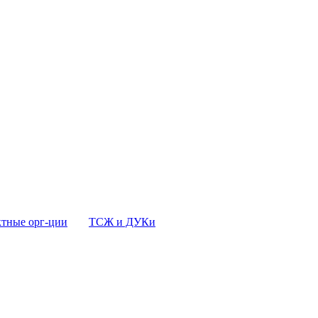
тные орг-ции
ТСЖ и ДУКи