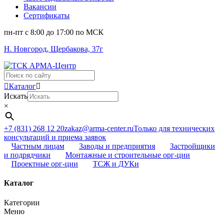
Вакансии
Сертификаты
пн-пт c 8:00 до 17:00 по МСК
Н. Новгород, Щербакова, 37г
Поиск
...
Каталог
Искать
×
+7 (831) 268 12 20
zakaz@arma-center.ru
Только для технических
консультаций и приема заявок
Частным лицам
Заводы и предприятия
Застройщики
и подрядчики
Монтажные и строительные орг-ции
Проектные орг-ции
ТСЖ и ДУКи
Каталог
Категории
Меню