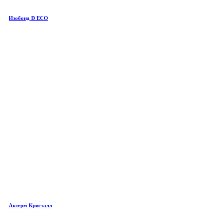
Изобонд D ECO
Актерм Кристалл