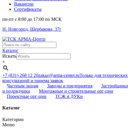
Вакансии
Сертификаты
пн-пт c 8:00 до 17:00 по МСК
Н. Новгород, Щербакова, 37г
Поиск
...
Каталог
Искать
×
+7 (831) 268 12 20
zakaz@arma-center.ru
Только для технических
консультаций и приема заявок
Частным лицам
Заводы и предприятия
Застройщики
и подрядчики
Монтажные и строительные орг-ции
Проектные орг-ции
ТСЖ и ДУКи
Каталог
Категории
Меню