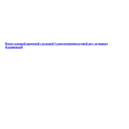
Кран газовый шаровой стальной (стандартнопроходной под задвижку
фланцевый)