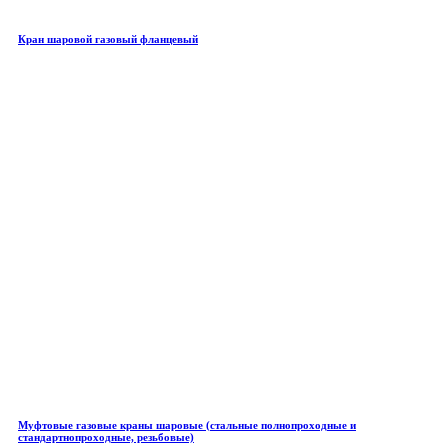
Кран шаровой газовый фланцевый
Муфтовые газовые краны шаровые (стальные полнопроходные и
стандартнопроходные, резьбовые)