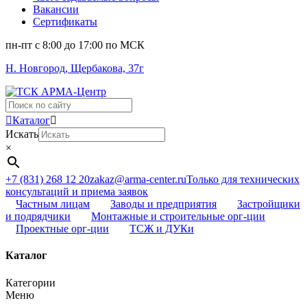
Вакансии
Сертификаты
пн-пт c 8:00 до 17:00 по МСК
Н. Новгород, Щербакова, 37г
Поиск
...
Каталог
Искать
×
+7 (831) 268 12 20
zakaz@arma-center.ru
Только для технических
консультаций и приема заявок
Частным лицам
Заводы и предприятия
Застройщики
и подрядчики
Монтажные и строительные орг-ции
Проектные орг-ции
ТСЖ и ДУКи
Каталог
Категории
Меню