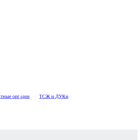
тные орг-ции
ТСЖ и ДУКи