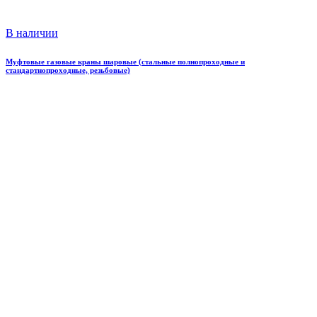
В наличии
Муфтовые газовые краны шаровые (стальные полнопроходные и
стандартнопроходные, резьбовые)