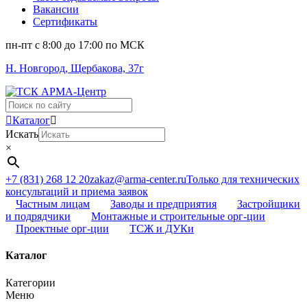
Вакансии
Сертификаты
пн-пт c 8:00 до 17:00 по МСК
Н. Новгород, Щербакова, 37г
Поиск
...
Каталог
Искать
×
+7 (831) 268 12 20
zakaz@arma-center.ru
Только для технических
консультаций и приема заявок
Частным лицам
Заводы и предприятия
Застройщики
и подрядчики
Монтажные и строительные орг-ции
Проектные орг-ции
ТСЖ и ДУКи
Каталог
Категории
Меню