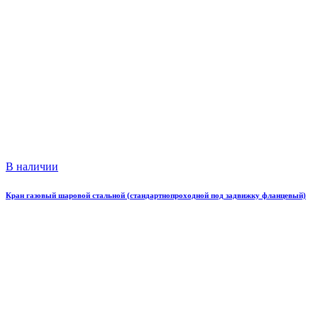
В наличии
Кран газовый шаровой стальной (стандартнопроходной под задвижку фланцевый)