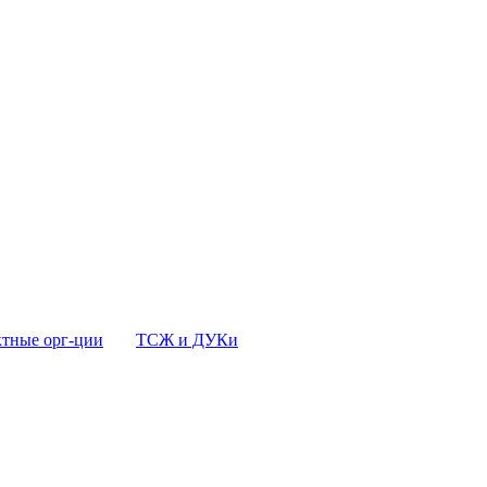
тные орг-ции
ТСЖ и ДУКи