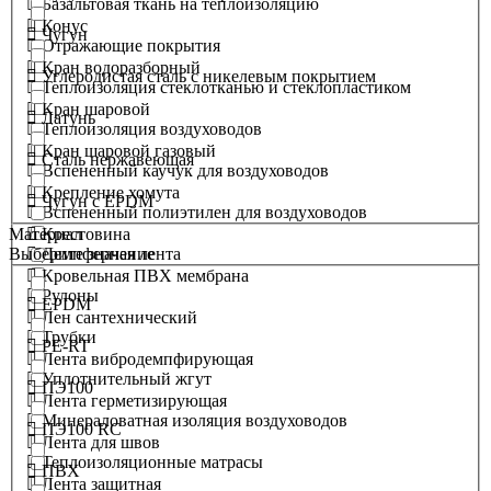
Базальтовая ткань на теплоизоляцию
Конус
Чугун
Отражающие покрытия
Кран водоразборный
Углеродистая сталь с никелевым покрытием
Теплоизоляция стеклотканью и стеклопластиком
Кран шаровой
Латунь
Теплоизоляция воздуховодов
Кран шаровой газовый
Сталь нержавеющая
Вспененный каучук для воздуховодов
Крепление хомута
Чугун с EPDM
Вспененный полиэтилен для воздуховодов
Крестовина
Материал
Демпферная лента
Выберите значение
Кровельная ПВХ мембрана
Рулоны
EPDM
Лен сантехнический
Трубки
PE-RT
Лента вибродемпфирующая
Уплотнительный жгут
ПЭ100
Лента герметизирующая
Минераловатная изоляция воздуховодов
ПЭ100 RC
Лента для швов
Теплоизоляционные матрасы
ПВХ
Лента защитная