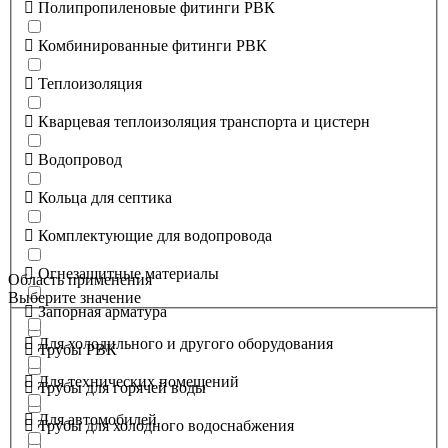
Полипропиленовые фитинги РВК
Комбинированные фитинги РВК
Теплоизоляция
Кварцевая теплоизоляция транспорта и цистерн
Водопровод
Кольца для септика
Комплектующие для водопровода
Огнезащитные материалы
Область применения
Выберите значение
Запорная арматура
Для холодильного и другого оборудования
Трубы РВК
Для технических помещений
Трубы для горячей воды
Для автомобилей
Трубы для холодного водоснабжения