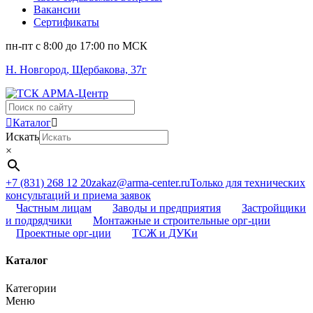
Вакансии
Сертификаты
пн-пт c 8:00 до 17:00 по МСК
Н. Новгород, Щербакова, 37г
Поиск
...
Каталог
Искать
×
+7 (831) 268 12 20
zakaz@arma-center.ru
Только для технических
консультаций и приема заявок
Частным лицам
Заводы и предприятия
Застройщики
и подрядчики
Монтажные и строительные орг-ции
Проектные орг-ции
ТСЖ и ДУКи
Каталог
Категории
Меню