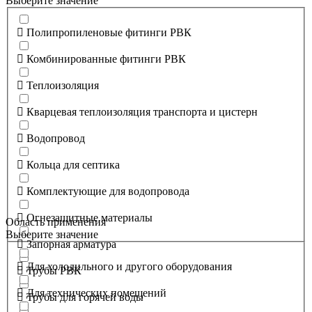
Выберите значение
Полипропиленовые фитинги РВК
Комбинированные фитинги РВК
Теплоизоляция
Кварцевая теплоизоляция транспорта и цистерн
Водопровод
Кольца для септика
Комплектующие для водопровода
Огнезащитные материалы
Область применения
Выберите значение
Запорная арматура
Для холодильного и другого оборудования
Трубы РВК
Для технических помещений
Трубы для горячей воды