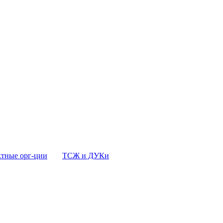
тные орг-ции
ТСЖ и ДУКи