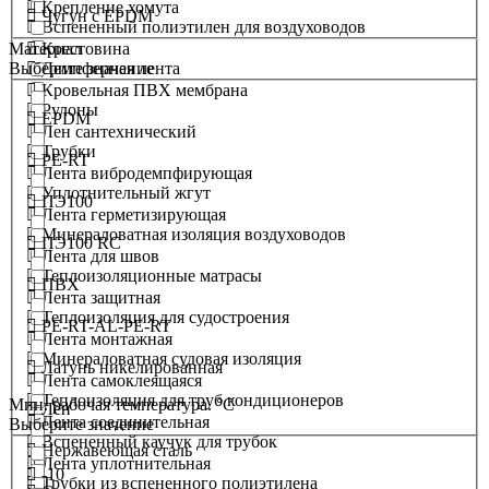
Крепление хомута
Чугун с EPDM
Вспененный полиэтилен для воздуховодов
Крестовина
Материал
Демпферная лента
Выберите значение
Кровельная ПВХ мембрана
Рулоны
EPDM
Лен сантехнический
Трубки
PE-RT
Лента вибродемпфирующая
Уплотнительный жгут
ПЭ100
Лента герметизирующая
Минераловатная изоляция воздуховодов
ПЭ100 RC
Лента для швов
Теплоизоляционные матрасы
ПВХ
Лента защитная
Теплоизоляция для судостроения
PE-RT-AL-PE-RT
Лента монтажная
Минераловатная судовая изоляция
Латунь никелированная
Лента самоклеящаяся
Теплоизоляция для труб кондиционеров
Мин. рабочая температура. °С
Лен
Лента соединительная
Выберите значение
Вспененный каучук для трубок
Нержавеющая сталь
Лента уплотнительная
-10
Трубки из вспененного полиэтилена