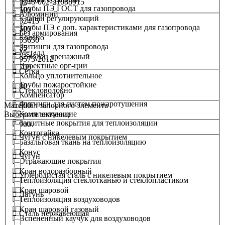
2248-002-21088915
95
Трубы ПЭ ГОСТ для газопровода
500
Алюминий
Клапан регулирующий
32415
Трубы ПЭ с доп. характеристиками для газопровода
600
Без армирования
Колено
53630
Фитинги для газопровода
65
Металл
Колодец дренажный
9573-2012
Проектные орг-ции
700
Сетка
Кольцо уплотнительное
Трубы пожаростойкие
80
Стекловолокно
Компенсатор
Фитинги для систем пожаротушения
Материал запорного элемента
800
Комплектующие
Выберите значение
Защитные покрытия для теплоизоляции
900
Контргайка
Чугун с никелевым покрытием
Базальтовая ткань на теплоизоляцию
Конус
Чугун
Отражающие покрытия
Кран водоразборный
Углеродистая сталь с никелевым покрытием
Теплоизоляция стеклотканью и стеклопластиком
Кран шаровой
Латунь
Теплоизоляция воздуховодов
Кран шаровой газовый
Сталь нержавеющая
Вспененный каучук для воздуховодов