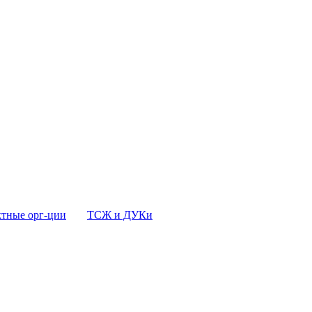
тные орг-ции
ТСЖ и ДУКи