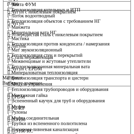
900
Лента ФУМ
Теплоизоляция котельных и ИТП
Чугун с никелевым покрытием
Лоток водоотводный
Теплоизоляция объектов с требованием НГ
Чугун
Манжета
Минеральная вата НГ
Углеродистая сталь с никелевым покрытием
Мастика
Теплоизоляция против конденсата / намерзания
Латунь
Мат звукоизоляционный
Теплоизоляция стен и перекрытий
Сталь нержавеющая
Межвенцовые и жгутовые утеплители
Теплоизоляционная минеральная вата
Чугун с EPDM
Минераловатная теплоизоляция
Материал
Теплоизоляция транспорта и цистерн
Выберите значение
Модуль управления
Теплоизоляция трубопроводов и оборудования
Монтажная гайка
EPDM
Вспененный каучук для труб и оборудования
Муфта
PE-RT
Рулоны
Муфта соединительная
ПЭ100
Трубки из вспененного полиэтилена
Напорная ливневая канализация
ПЭ100 RC