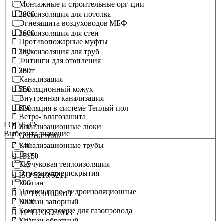
Монтажные и строительные орг-ции
2000
Звукоизоляция для потолка
Огнезащита воздуховодов МБФ
1600
Звукоизоляция для стен
Противопожарные муфты
180
Звукоизоляция для труб
Фитинги для отопления
280
Зонт
Канализация
560
Изоляционный кожух
Внутренняя канализация
630
Изоляция в системе Теплый пол
Ветро- влагозащита
ГОСТ, ТУ
710
Канализационные люки
Выберите значение
Геотекстиль
140
Канализационные трубы
Джут
15150
315
Каучуковая теплоизоляция
Отражающие покрытия
ISO 5210/5211
100
Клапан
Пленки паро- гидроизоляционные
ТР ТС 010/2011
1000
Клапан запорный
Комплектующие для газопровода
ТР ТС 032/2013
110
Клапан обратный