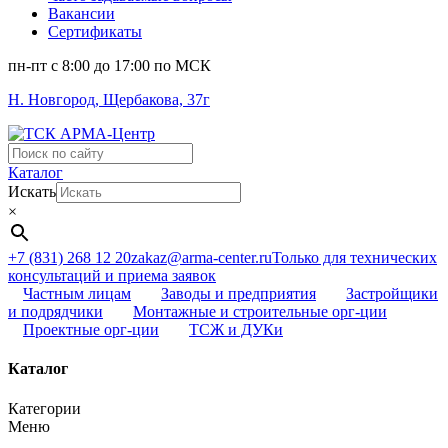
Вакансии
Сертификаты
пн-пт c 8:00 до 17:00 по МСК
Н. Новгород, Щербакова, 37г
Поиск
...
Каталог
Искать
×
+7 (831) 268 12 20
zakaz@arma-center.ru
Только для технических
консультаций и приема заявок
Частным лицам
Заводы и предприятия
Застройщики
и подрядчики
Монтажные и строительные орг-ции
Проектные орг-ции
ТСЖ и ДУКи
Каталог
Категории
Меню