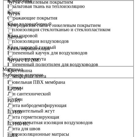
Контргайка
Чугун с никелевым покрытием
Базальтовая ткань на теплоизоляцию
Конус
Чугун
Отражающие покрытия
Кран водоразборный
Углеродистая сталь с никелевым покрытием
Теплоизоляция стеклотканью и стеклопластиком
Кран шаровой
Латунь
Теплоизоляция воздуховодов
Кран шаровой газовый
Сталь нержавеющая
Вспененный каучук для воздуховодов
Крепление хомута
Чугун с EPDM
Вспененный полиэтилен для воздуховодов
Материал
Крестовина
Выберите значение
Демпферная лента
Кровельная ПВХ мембрана
Рулоны
EPDM
Лен сантехнический
Трубки
PE-RT
Лента вибродемпфирующая
Уплотнительный жгут
ПЭ100
Лента герметизирующая
Минераловатная изоляция воздуховодов
ПЭ100 RC
Лента для швов
Теплоизоляционные матрасы
ПВХ