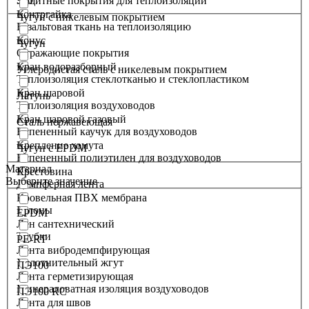
Защитные покрытия для теплоизоляции
Контргайка
Чугун с никелевым покрытием
Базальтовая ткань на теплоизоляцию
Конус
Чугун
Отражающие покрытия
Кран водоразборный
Углеродистая сталь с никелевым покрытием
Теплоизоляция стеклотканью и стеклопластиком
Кран шаровой
Латунь
Теплоизоляция воздуховодов
Кран шаровой газовый
Сталь нержавеющая
Вспененный каучук для воздуховодов
Крепление хомута
Чугун с EPDM
Вспененный полиэтилен для воздуховодов
Материал
Крестовина
Выберите значение
Демпферная лента
Кровельная ПВХ мембрана
Рулоны
EPDM
Лен сантехнический
Трубки
PE-RT
Лента вибродемпфирующая
Уплотнительный жгут
ПЭ100
Лента герметизирующая
Минераловатная изоляция воздуховодов
ПЭ100 RC
Лента для швов