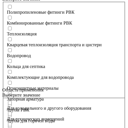
Полипропиленовые фитинги РВК
Комбинированные фитинги РВК
Теплоизоляция
Кварцевая теплоизоляция транспорта и цистерн
Водопровод
Кольца для септика
Комплектующие для водопровода
Огнезащитные материалы
Область применения
Выберите значение
Запорная арматура
Для холодильного и другого оборудования
Трубы РВК
Для технических помещений
Трубы для горячей воды