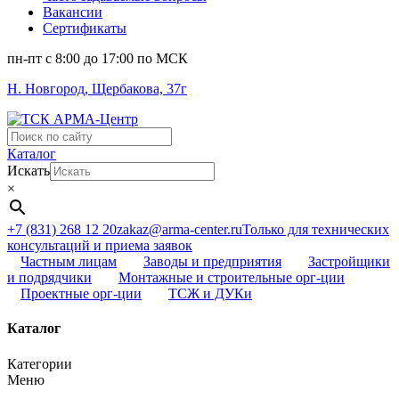
Вакансии
Сертификаты
пн-пт c 8:00 до 17:00 по МСК
Н. Новгород, Щербакова, 37г
Поиск
...
Каталог
Искать
×
+7 (831) 268 12 20
zakaz@arma-center.ru
Только для технических
консультаций и приема заявок
Частным лицам
Заводы и предприятия
Застройщики
и подрядчики
Монтажные и строительные орг-ции
Проектные орг-ции
ТСЖ и ДУКи
Каталог
Категории
Меню