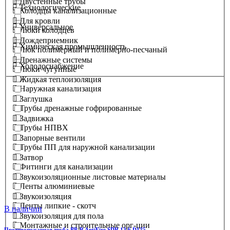
Двустенные трубы
Технологические
Колодцы канализационные
Для кровли
Универсальное
Люки колодцев
Дождеприемник
Химическая промышленность
Люк полимерный и полимерно-песчаный
Дренажные системы
Холодоснабжение
Люки чугунные
Жидкая теплоизоляция
Наружная канализация
Заглушка
Трубы дренажные гофрированные
Задвижка
Трубы НПВХ
Запорные вентили
Трубы ПП для наружной канализации
Затвор
Фитинги для канализации
Звукоизоляционные листовые материалы
Ленты алюминиевые
Звукоизоляция
Ленты липкие - скотч
В наличии
Звукоизоляция для пола
Монтажные и строительные орг-ции
Противопожарная труба PP-R AntiFire SDR 13,6 D125