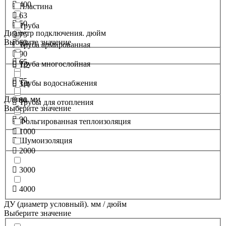
400
Пластина
63
50
Труба
Диаметр подключения. дюйм
75
Выберите значение
63
Труба армированная
90
65
Труба многослойная
1/2
75
Трубы водоснабжения
3/4
Длина. мм
80
Трубы для отопления
Выберите значение
90
Фольгированная теплоизоляция
1000
Шумоизоляция
2000
3000
4000
ДУ (диаметр условный). мм / дюйм
Выберите значение