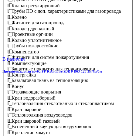
Клапан регулирующий
Трубы ПЭ с доп. характеристиками для газопровода
Колено
Фитинги для газопровода
Колодец дренажный
Проектные орг-ции
Кольцо уплотнительное
Трубы пожаростойкие
Компенсатор
Фитинги для систем пожаротушения
В наличии
Комплектующие
Защитные покрытия для теплоизоляции
Противопожарная труба PP-R AntiFire SDR 9 D63-125 3м/4м/6м
Контргайка
Базальтовая ткань на теплоизоляцию
Конус
Отражающие покрытия
Кран водоразборный
Теплоизоляция стеклотканью и стеклопластиком
Кран шаровой
Теплоизоляция воздуховодов
Кран шаровой газовый
Вспененный каучук для воздуховодов
Крепление хомута