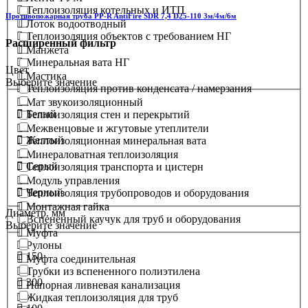
Теплоизоляция котельных и ИТП
Противопожарная труба PP-R AntiFire SDR 7,4 D25-110 3м/4м/6м
Лоток водоотводный
Теплоизоляция объектов с требованием НГ
Расширенный фильтр
Манжета
Минеральная вата НГ
Цвет
Мастика
Выберите значение
Теплоизоляция против конденсата / намерзания
Мат звукоизоляционный
Белый
Теплоизоляция стен и перекрытий
Межвенцовые и жгутовые утеплители
Желтый
Теплоизоляционная минеральная вата
Минераловатная теплоизоляция
Серый
Теплоизоляция транспорта и цистерн
Модуль управления
Черный
Теплоизоляция трубопроводов и оборудования
Монтажная гайка
Диаметр. мм
Вспененный каучук для труб и оборудования
Выберите значение
Муфта
Рулоны
150
Муфта соединительная
Трубки из вспененного полиэтилена
300
Напорная ливневая канализация
Жидкая теплоизоляция для труб