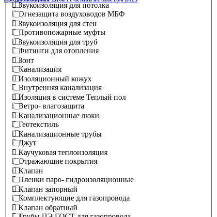
Звукоизоляция для потолка
Огнезащита воздуховодов МБФ
Звукоизоляция для стен
Противопожарные муфты
Звукоизоляция для труб
Фитинги для отопления
Зонт
Канализация
Изоляционный кожух
Внутренняя канализация
Изоляция в системе Теплый пол
Ветро- влагозащита
Канализационные люки
Геотекстиль
Канализационные трубы
Джут
Каучуковая теплоизоляция
Отражающие покрытия
Клапан
Пленки паро- гидроизоляционные
Клапан запорный
Комплектующие для газопровода
Клапан обратный
Трубы ПЭ ГОСТ для газопровода