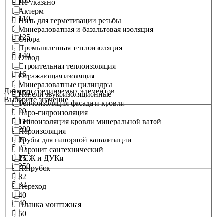
100
Не указано
Актерм
110
Нить для герметизации резьбы
Минераловатная и базальтовая изоляция
125
Опора
Промышленная теплоизоляция
140
Отвод
Строительная теплоизоляция
16
Отражающая изоляция
Минераловатные цилиндры
Диаметр соединяемых элементов
160
Панели звукоизоляционные
Выберите значение
Теплоизоляция фасада и кровли
20
Паро-гидроизоляция
Теплоизоляция кровли минеральной ватой
110
200
Пароизоляция
Трубы для напорной канализации
20
25
Паронит сантехнический
ТСЖ и ДУКи
25
250
Патрубок
32
32
Переход
40
40
Планка монтажная
50