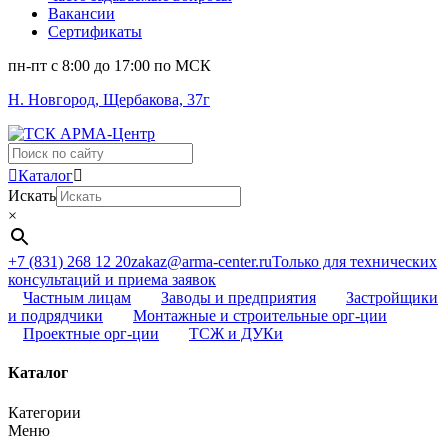
Вакансии
Сертификаты
пн-пт c 8:00 до 17:00 по МСК
Н. Новгород, Щербакова, 37г
Поиск
...
Каталог
Искать
×
+7 (831) 268 12 20
zakaz@arma-center.ru
Только для технических
консультаций и приема заявок
Частным лицам
Заводы и предприятия
Застройщики
и подрядчики
Монтажные и строительные орг-ции
Проектные орг-ции
ТСЖ и ДУКи
Каталог
Категории
Меню