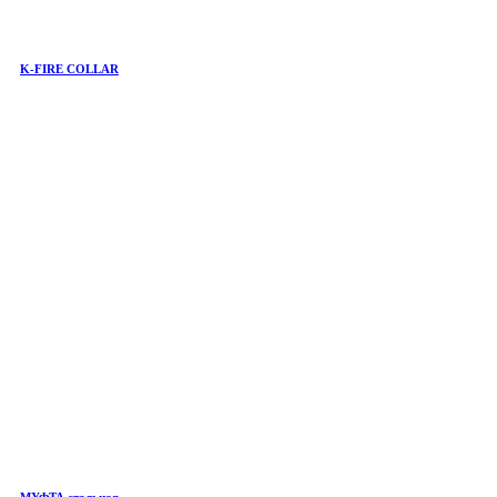
K-FIRE COLLAR
МУФТА стальная