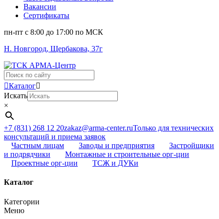
Вакансии
Сертификаты
пн-пт c 8:00 до 17:00 по МСК
Н. Новгород, Щербакова, 37г
Поиск
...
Каталог
Искать
×
+7 (831) 268 12 20
zakaz@arma-center.ru
Только для технических
консультаций и приема заявок
Частным лицам
Заводы и предприятия
Застройщики
и подрядчики
Монтажные и строительные орг-ции
Проектные орг-ции
ТСЖ и ДУКи
Каталог
Категории
Меню