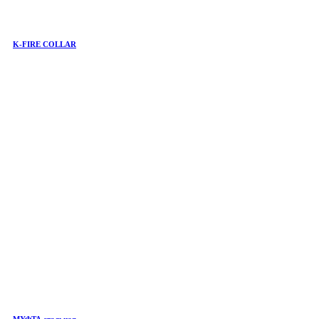
K-FIRE COLLAR
МУФТА стальная