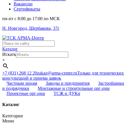
Вакансии
Сертификаты
пн-пт c 8:00 до 17:00 по МСК
Н. Новгород, Щербакова, 37г
Поиск
...
Каталог
Искать
×
+7 (831) 268 12 20
zakaz@arma-center.ru
Только для технических
консультаций и приема заявок
Частным лицам
Заводы и предприятия
Застройщики
и подрядчики
Монтажные и строительные орг-ции
Проектные орг-ции
ТСЖ и ДУКи
Каталог
Категории
Меню