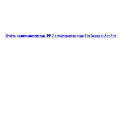
Муфта полипропиленовая (PP-R) противопожарная FireResistant AntiFire