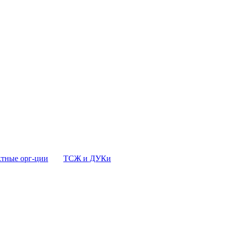
тные орг-ции
ТСЖ и ДУКи