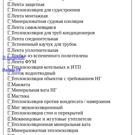
Лента защитная
Теплоизоляция для судостроения
Лента монтажная
Минераловатная судовая изоляция
Лента самоклеящаяся
Теплоизоляция для труб кондиционеров
Лента соединительная
Вспененный каучук для трубок
Лента уплотнительная
Трубки из вспененного полиэтилена
В наличии
Лента ФУМ
Теплоизоляция котельных и ИТП
Изобонд FB
Лоток водоотводный
Теплоизоляция объектов с требованием НГ
Манжета
Минеральная вата НГ
Мастика
Теплоизоляция против конденсата / намерзания
Мат звукоизоляционный
Теплоизоляция стен и перекрытий
Межвенцовые и жгутовые утеплители
Теплоизоляционная минеральная вата
Минераловатная теплоизоляция