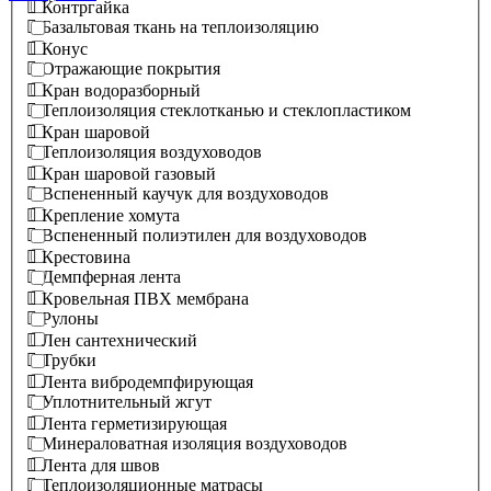
Контргайка
Базальтовая ткань на теплоизоляцию
Конус
Отражающие покрытия
Кран водоразборный
Теплоизоляция стеклотканью и стеклопластиком
Кран шаровой
Теплоизоляция воздуховодов
Кран шаровой газовый
Вспененный каучук для воздуховодов
Крепление хомута
Вспененный полиэтилен для воздуховодов
Крестовина
Демпферная лента
Кровельная ПВХ мембрана
Рулоны
Лен сантехнический
Трубки
Лента вибродемпфирующая
Уплотнительный жгут
Лента герметизирующая
Минераловатная изоляция воздуховодов
Лента для швов
Теплоизоляционные матрасы