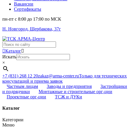
Вакансии
Сертификаты
пн-пт c 8:00 до 17:00 по МСК
Н. Новгород, Щербакова, 37г
Поиск
...
Каталог
Искать
×
+7 (831) 268 12 20
zakaz@arma-center.ru
Только для технических
консультаций и приема заявок
Частным лицам
Заводы и предприятия
Застройщики
и подрядчики
Монтажные и строительные орг-ции
Проектные орг-ции
ТСЖ и ДУКи
Каталог
Категории
Меню