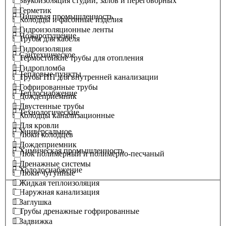
Звукоизоляция студий, залов и переговорных
Герметик
Пищевая промышленность
Колодцы и фасонные изделия
Гидроизоляционные ленты
Пожаротушение
Трубы для кабеля
Гидроизоляция
Сантехническое
Термостойкие трубы для отопления
Гидропломба
Тепловые пункты
Трубы ПП для внутренней канализации
Гофрированные трубы
Теплоснабжение
Дождеприемник
Двустенные трубы
Технологические
Колодцы канализационные
Для кровли
Универсальное
Люки колодцев
Дождеприемник
Химическая промышленность
Люк полимерный и полимерно-песчаный
Дренажные системы
Холодоснабжение
Люки чугунные
Жидкая теплоизоляция
Наружная канализация
Заглушка
Трубы дренажные гофрированные
Задвижка