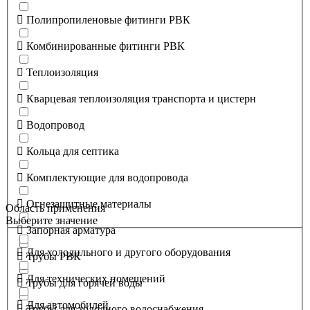
Полипропиленовые фитинги РВК
Комбинированные фитинги РВК
Теплоизоляция
Кварцевая теплоизоляция транспорта и цистерн
Водопровод
Кольца для септика
Комплектующие для водопровода
Огнезащитные материалы
Область применения
Выберите значение
Запорная арматура
Для холодильного и другого оборудования
Трубы РВК
Для технических помещений
Трубы для горячей воды
Для автомобилей
Трубы для холодного водоснабжения