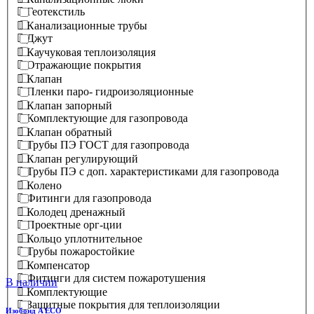
Геотекстиль
Канализационные трубы
Джут
Каучуковая теплоизоляция
Отражающие покрытия
Клапан
Пленки паро- гидроизоляционные
Клапан запорный
Комплектующие для газопровода
Клапан обратный
Трубы ПЭ ГОСТ для газопровода
Клапан регулирующий
Трубы ПЭ с доп. характеристиками для газопровода
Колено
Фитинги для газопровода
Колодец дренажный
Проектные орг-ции
Кольцо уплотнительное
Трубы пожаростойкие
Компенсатор
Фитинги для систем пожаротушения
В наличии
Комплектующие
Защитные покрытия для теплоизоляции
Изобонд A ECO