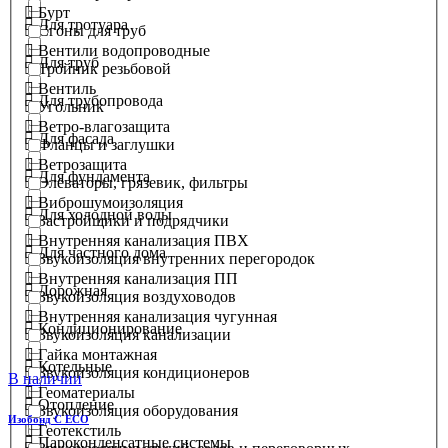
Бурт
Для тротуара
Сгоны для труб
Вентили водопроводные
Для труб
Тройник резьбовой
Вентиль
Для трубопровода
Угольник
Ветро-влагозащита
Для фасада
Фланцы и заглушки
Ветрозащита
Для фундамента
Элеваторы, грязевик, фильтры
Виброшумоизоляция
Для холодной воды
Застройщики и подрядчики
Внутренняя канализация ПВХ
Для частного дома
Звукоизоляция внутренних перегородок
Внутренняя канализация ПП
Дорожная
Звукоизоляция воздуховодов
Внутренняя канализация чугунная
Кондиционирование
Звукоизоляция канализации
Гайка монтажная
Котельные
Звукоизоляция кондиционеров
В наличии
Геоматериалы
Отопление
Звукоизоляция оборудования
Изобонд C ECO
Геотекстиль
Пароконденсатные системы